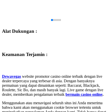
Alat Dukungan :
Keamanan Terjamin :
Dewavegas
website promotor casino online terbaik dengan live
dealer terpercaya yang terbesar di asia. Dengan banyaknya
permainan yang dapat dimainkan seperti: Baccarat, Blackjack,
Roulette, Sic Bo, dan masih banyak lagi. Live game dengan live
dealer, memberikan pengalaman terbaik
bermain casino online
.
Menggunakan atau menavigasi seluruh situs ini Anda menerima
bahwa kami akan menggunakan cookie browser tertentu untuk
meningkatkan pengalaman Anda dengan kami. Tidak hanya dapat