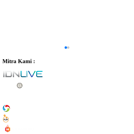
Mitra Kami :