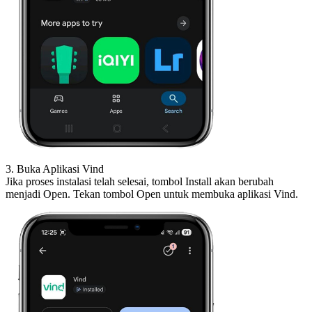
3. Buka Aplikasi Vind
Jika proses instalasi telah selesai, tombol Install akan berubah
menjadi Open. Tekan tombol Open untuk membuka aplikasi Vind.