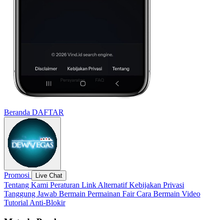
Beranda
DAFTAR
Promosi
Live Chat
Tentang Kami
Peraturan
Link Alternatif
Kebijakan Privasi
Tanggung Jawab Bermain
Permainan Fair
Cara Bermain
Video
Tutorial
Anti-Blokir