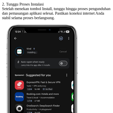
2. Tunggu Proses Instalasi
Setelah menekan tombol Install, tunggu hingga proses pengunduhan
dan pemasangan aplikasi selesai. Pastikan koneksi internet Anda
stabil selama proses berlangsung.