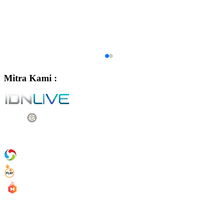
Mitra Kami :