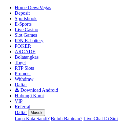
Home DewaVegas
Deposit
Sportsbook
E-Sports
Live Casino
Slot Games
IDN E-Lottery
POKER
ARCADE
Bolatangkas
Togel
RTP Slots
Promosi
Withdraw
Daftar
Download Android
Hubungi Kami
VIP
Referral
Daftar
Masuk
Lupa Kata Sandi?
Butuh Bantuan?
Live Chat Di Sini