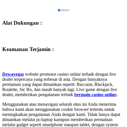
Alat Dukungan :
Keamanan Terjamin :
Dewavegas
website promotor casino online terbaik dengan live
dealer terpercaya yang terbesar di asia. Dengan banyaknya
permainan yang dapat dimainkan seperti: Baccarat, Blackjack,
Roulette, Sic Bo, dan masih banyak lagi. Live game dengan live
dealer, memberikan pengalaman terbaik
bermain casino online
.
Menggunakan atau menavigasi seluruh situs ini Anda menerima
bahwa kami akan menggunakan cookie browser tertentu untuk
meningkatkan pengalaman Anda dengan kami. Tidak hanya dapat
dimainkan melalui pc/laptop kamipun memberikan permainan
melalui gadget seperti smartphone maupun tablet, dengan system