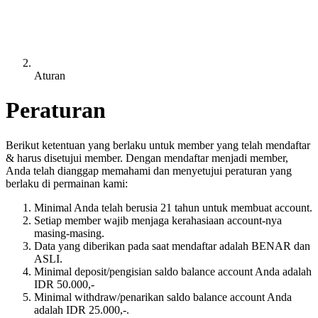
Aturan
Peraturan
Berikut ketentuan yang berlaku untuk member yang telah mendaftar
& harus disetujui member. Dengan mendaftar menjadi member,
Anda telah dianggap memahami dan menyetujui peraturan yang
berlaku di permainan kami:
Minimal Anda telah berusia 21 tahun untuk membuat account.
Setiap member wajib menjaga kerahasiaan account-nya
masing-masing.
Data yang diberikan pada saat mendaftar adalah BENAR dan
ASLI.
Minimal deposit/pengisian saldo balance account Anda adalah
IDR 50.000,-
Minimal withdraw/penarikan saldo balance account Anda
adalah IDR 25.000,-.