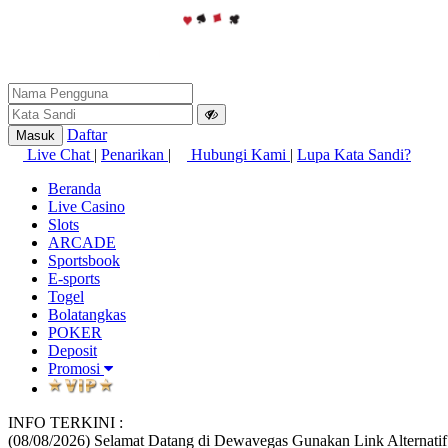
Daftar
Masuk
Live Chat
|
Penarikan
|
Hubungi Kami
|
Lupa Kata Sandi?
Beranda
Live Casino
Slots
ARCADE
Sportsbook
E-sports
Togel
Bolatangkas
POKER
Deposit
Promosi
INFO TERKINI :
(08/08/2026)
Selamat Datang di Dewavegas Gunakan Link Alternatif 