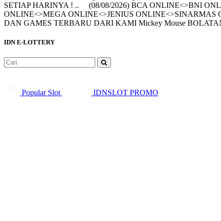
SETIAP HARINYA ! ..
(08/08/2026)
BCA ONLINE<>BNI ON
ONLINE<>MEGA ONLINE<>JENIUS ONLINE<>SINARMAS 
DAN GAMES TERBARU DARI KAMI Mickey Mouse BOLATA
IDN E-LOTTERY
Popular Slot
IDNSLOT
PROMO